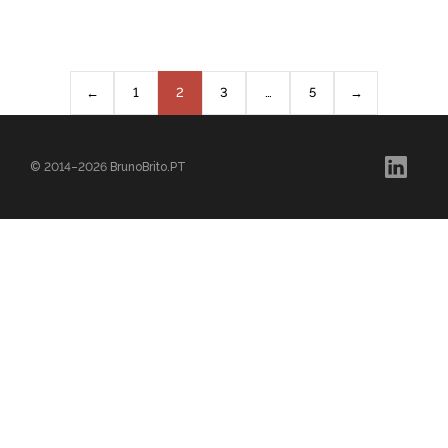
←
Página
1
Página
2
Página
3
…
Página
5
→
© 2014–2026 BrunoBrito.PT