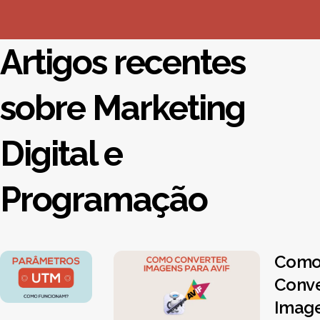
Artigos recentes
sobre Marketing
Digital e
Programação
Com
Conve
Image