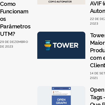
AVIF 
Como
Autom
Funcionam
os
22 DE D
2023
Parâmetros
UTM?
Towe
Maior
29 DE DEZEMBRO
DE 2023
Produ
com e
Clien
14 DE S
2021
Open
Tags 
Que P