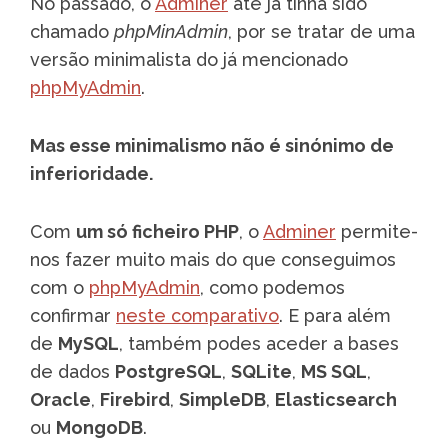
No passado, o
Adminer
até já tinha sido
chamado
phpMinAdmin
, por se tratar de uma
versão minimalista do já mencionado
phpMyAdmin
.
Mas esse minimalismo não é sinónimo de
inferioridade.
Com
um só ficheiro PHP
, o
Adminer
permite-
nos fazer muito mais do que conseguimos
com o
phpMyAdmin
, como podemos
confirmar
neste comparativo
. E para além
de
MySQL
, também podes aceder a bases
de dados
PostgreSQL
,
SQLite
,
MS SQL
,
Oracle
,
Firebird
,
SimpleDB
,
Elasticsearch
ou
MongoDB
.