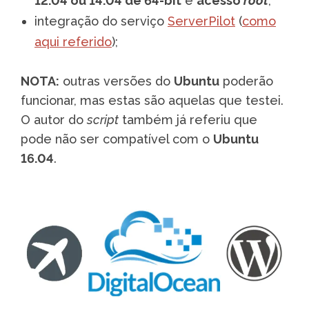
12.04 ou 14.04 de 64-bit
e
acesso
root
;
integração do serviço
ServerPilot
(
como
aqui referido
);
NOTA:
outras versões do
Ubuntu
poderão
funcionar, mas estas são aquelas que testei.
O autor do
script
também já referiu que
pode não ser compatível com o
Ubuntu
16.04
.