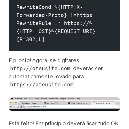
RewriteCond %{HTTP:X-
Forwarded-Proto} !=https
RewriteRule .* https://%
{HTTP_HOST}%{REQUEST_URI} 
[R=302,L]
E pronto! Agora, se digitares
http://oteusite.com
deverás ser
automaticamente levado para
https://oteusite.com
.
Está feito! Em princípio deverá ficar tudo OK.