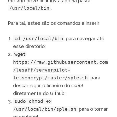
mesmo deve ficar instalado na pasta
/usr/local/bin
.
Para tal, estes são os comandos a inserir:
cd /usr/local/bin
para navegar até
esse diretório;
wget
https://raw.githubusercontent.com
/lesaff/serverpilot-
letsencrypt/master/sple.sh
para
descarregar o ficheiro do
script
diretamente do Github;
sudo chmod +x
/usr/local/bin/sple.sh
para o tornar
executável.