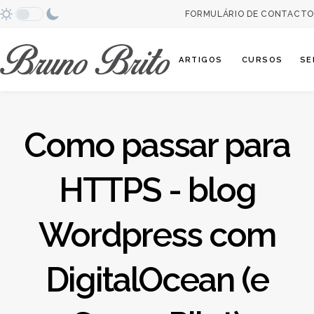
FORMULÁRIO DE CONTACTO
Abrir categori
ARTIGOS
CURSOS
SE
Como passar para
HTTPS - blog
Wordpress com
DigitalOcean (e