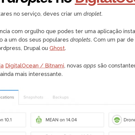
tares no serviço, deves criar um
droplet
.
ncia com orgulho que podes ter uma aplicação ins
do a um dos seus populares
droplets
. Com um par de 
dpress, Drupal ou
Ghost
.
ia
DigitalOcean / Bitnami
, novas
apps
são constante
ainda mais interessante.