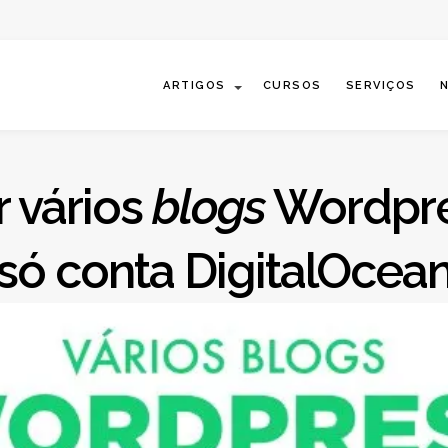
Abrir categorias de artig
ARTIGOS
CURSOS
SERVIÇOS
 vários
blogs
Wordpr
só conta DigitalOcea