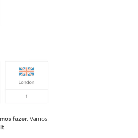
amos fazer
. Vamos,
it
.