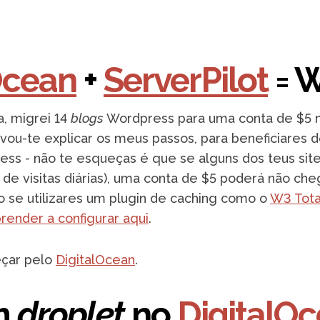
Ocean
+
ServerPilot
= W
, migrei 14
blogs
Wordpress para uma conta de $5 
, vou-te explicar os meus passos, para beneficiares d
ess - não te esqueças é que se alguns dos teus sit
s de visitas diárias), uma conta de $5 poderá não ch
o se utilizares um plugin de caching como o
W3 Tot
render a configurar aqui
.
çar pelo
DigitalOcean
.
um
droplet
no
DigitalO