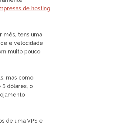
mpresas de hosting
or mês, tens uma
dade e velocidade
com muito pouco
sas, mas como
 5 dólares, o
alojamento
ios de uma VPS e
?