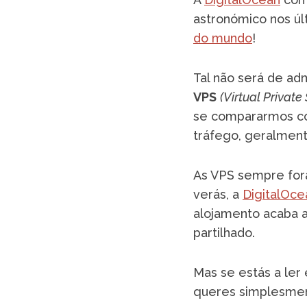
astronómico nos úl
do mundo
!
Tal não será de ad
VPS
(Virtual Private
se compararmos com
tráfego, geralment
As VPS sempre fora
verás, a
DigitalOce
alojamento acaba a
partilhado.
Mas se estás a ler
queres simplesment