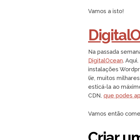
Vamos a isto!
Digital
Na passada semana
DigitalOcean
. Aqui
instalações Wordpr
(
ie
, muitos milhare
esticá-la ao máxim
CDN,
que podes ap
Vamos então come
Criar 