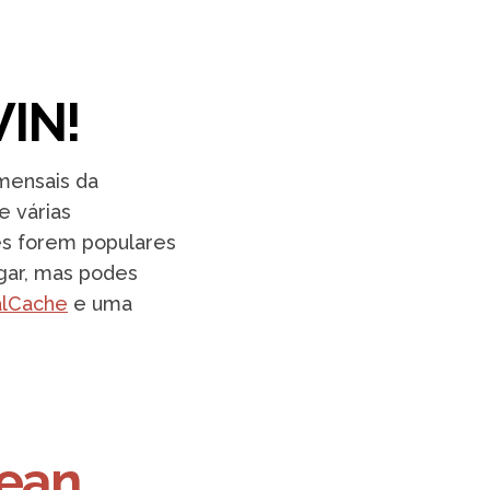
IN!
mensais da
e várias
es forem populares
egar, mas podes
alCache
e uma
cean