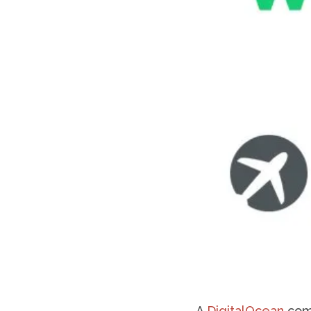
A
DigitalOcean
com