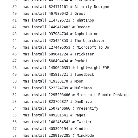
mas install 407963104 # Pixelmator
mas install 824171161 # Affinity Designer
mas install 467939042 # Growl
mas install 1147396723 # WhatsApp
mas install 1449412482 # Reeder
mas install 937984704 # Amphetamine
mas install 425424353 # The Unarchiver
mas install 1274495053 # Microsoft To Do
mas install 509641724 # Trickster
mas install 568494494 # Pocket
mas install 1450640351 # Lightweight PDF
mas install 485812721 # TweetDeck
mas install 419330170 # Moom
mas install 522324709 # Multimon
mas install 1295203466 # Microsoft Remote Desktop
mas install 823766827 # OneDrive
mas install 1507246666 # Presentify
mas install 409201541 # Pages
mas install 1482454543 # Twitter
mas install 405399194 # Kindle
mas install 1289197285 # MindNode