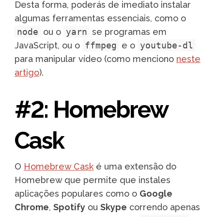
Desta forma, poderás de imediato instalar
algumas ferramentas essenciais, como o
node
ou o
yarn
se programas em
JavaScript, ou o
ffmpeg
e o
youtube-dl
para manipular vídeo (como menciono
neste
artigo
).
#2: Homebrew
Cask
O
Homebrew Cask
é uma extensão do
Homebrew que permite que instales
aplicações populares como o
Google
Chrome
,
Spotify
ou
Skype
correndo apenas