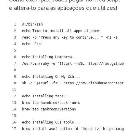
e alterá-lo para as aplicações que utilizes!
#!/bin/zsh
echo Time to install all apps at once!
read -p "Press any key to continue... " -n1 -s
echo  '\n'
echo Installing Homebrew...
/usr/bin/ruby -e "$(curl -fsSL https://raw.githubuser
echo Installing Oh My Zsh...
sh -c "$(curl -fsSL https://raw.githubusercontent.com
echo Installing taps...
brew tap homebrew/cask-fonts
brew tap caskroom/versions
echo Installing CLI tools...
brew install asdf bottom fd ffmpeg fzf httpd imagemag