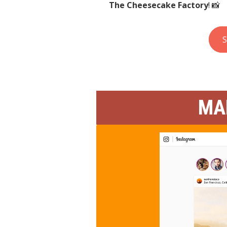
The Cheesecake Factory
! 📸
S
MA