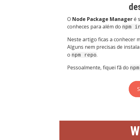
de
O
Node Package Manager
é 
conheces para além do
npm i
Neste artigo ficas a conhecer 
Alguns nem precisas de instala
o
.
npm repo
Pessoalmente, fiquei fã do
npm
S
W