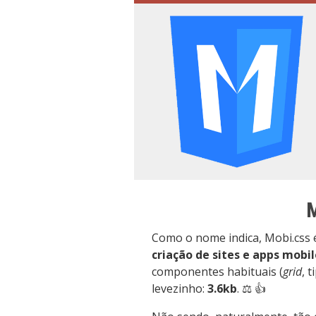
M
Como o nome indica, Mobi.css
criação de sites e apps mobil
componentes habituais (
grid
, 
levezinho:
3.6kb
. ⚖️ 👍